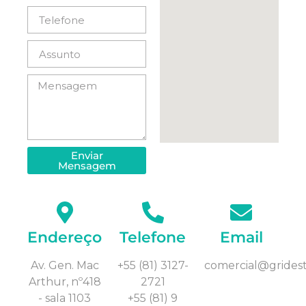
Enviar
Mensagem
Alternative:
Endereço
Telefone
Email
Av. Gen. Mac
+55 (81) 3127-
comercial@gridest
Arthur, nº418
2721
- sala 1103
+55 (81) 9