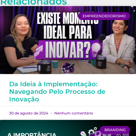
Relacionados
EMPREENDEDORISMO
Da Ideia à Implementação:
Navegando Pelo Processo de
Inovação
30 de agosto de 2024
Nenhum comentário
BRANDING