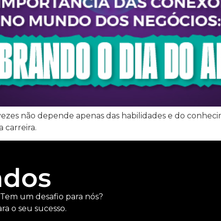
vezes não depende apenas das habilidades e do conhec
 carreira.
ados
 Tem um desafio para nós?
ra o seu sucesso.