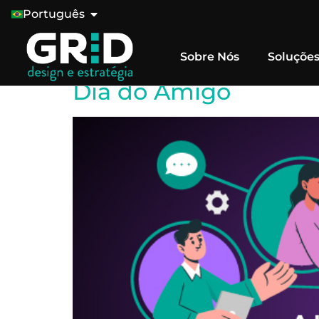
Tag:
Conexôes
Português
Sobre Nós
Soluçõe
A Importância das C
Dia do Amigo