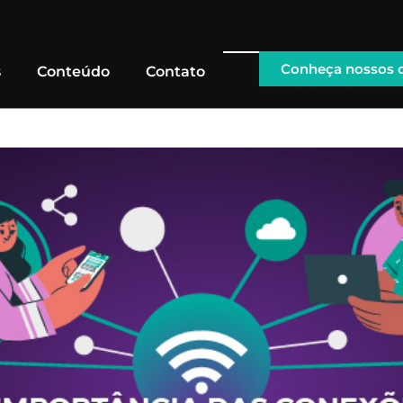
Conheça nossos
s
Conteúdo
Contato
onexões no Mundo dos Negó