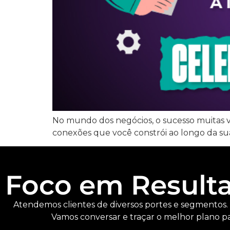
No mundo dos negócios, o sucesso muitas 
conexões que você constrói ao longo da sua
Foco em Result
Atendemos clientes de diversos portes e segmentos.
Vamos conversar e traçar o melhor plano pa