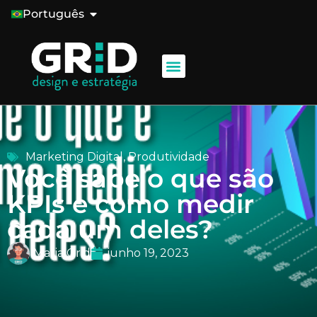
Português
Marketing Digital
,
Produtividade
Você sabe o que são
KPIs e como medir
cada um deles?
Maria Grid
junho 19, 2023