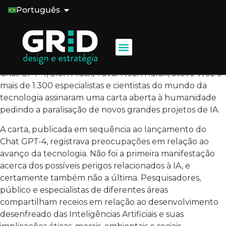
Descubra como a IA e o design estratégico humano se
Português
unem para impulsionar o marketing, criando
experiências impactantes e personalizadas para o
consumidor.
Em 22 de março de 2023, depois do lançamento do
Chat GPT-4, Elon Musk, Yuval Noah Harari, Steve Woz e
mais de 1.300 especialistas e cientistas do mundo da
tecnologia assinaram uma carta aberta à humanidade
pedindo a paralisação de novos grandes projetos de IA.
A carta, publicada em sequência ao lançamento do
Chat GPT-4, registrava preocupações em relação ao
avanço da tecnologia. Não foi a primeira manifestação
acerca dos possíveis perigos relacionados à IA, e
certamente também não a última. Pesquisadores,
público e especialistas de diferentes áreas
compartilham receios em relação ao desenvolvimento
desenfreado das Inteligências Artificiais e suas